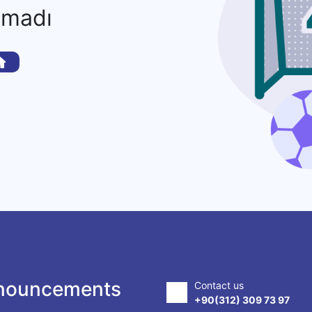
amadı
nouncements
Contact us
+90(312) 309 73 97