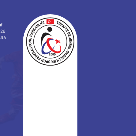
ıf
126
ARA