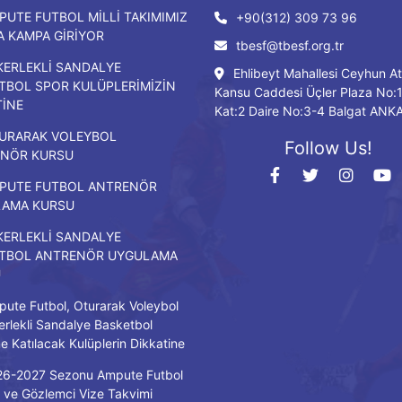
PUTE FUTBOL MİLLİ TAKIMIMIZ
+90(312) 309 73 96
DA KAMPA GİRİYOR
tbesf@tbesf.org.tr
KERLEKLİ SANDALYE
Ehlibeyt Mahallesi Ceyhun At
TBOL SPOR KULÜPLERİMİZİN
Kansu Caddesi Üçler Plaza No:
TİNE
Kat:2 Daire No:3-4 Balgat ANK
URARAK VOLEYBOL
Follow Us!
NÖR KURSU
PUTE FUTBOL ANTRENÖR
LAMA KURSU
KERLEKLİ SANDALYE
TBOL ANTRENÖR UYGULAMA
U
ute Futbol, Oturarak Voleybol
erlekli Sandalye Basketbol
ne Katılacak Kulüplerin Dikkatine
26-2027 Sezonu Ampute Futbol
ve Gözlemci Vize Takvimi