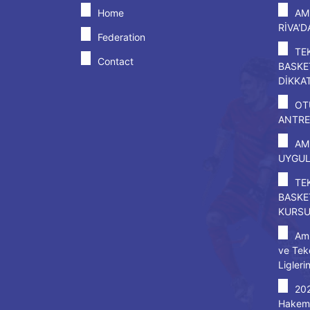
Home
AM
RİVA'
Federation
TE
Contact
BASKE
DİKKA
OT
ANTRE
AM
UYGU
TE
BASKE
KURS
Amp
ve Tek
Ligleri
20
Hakem 