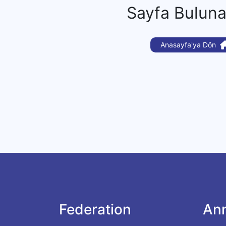
Sayfa Bulun
Anasayfa'ya Dön
Federation
An