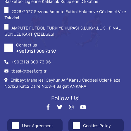
Basketbol Liglerine Katılacak Kulüplerin Dikkatine
2026-2027 Sezonu Ampute Futbol Hakem ve Gözlemci Vize
Takvimi
AMPUTE FUTBOL TÜRKİYE KUPASI 3.LÜK/4.LÜK - FİNAL
GÜNCEL KART ÇİZELGESİ
Contact us
+90(312) 309 73 97
+90(312) 309 73 96
tbesf@tbesf.org.tr
Ehlibeyt Mahallesi Ceyhun Atıf Kansu Caddesi Üçler Plaza
No:126 Kat:2 Daire No:3-4 Balgat ANKARA
Follow Us!
User Agreement
Cookies Policy