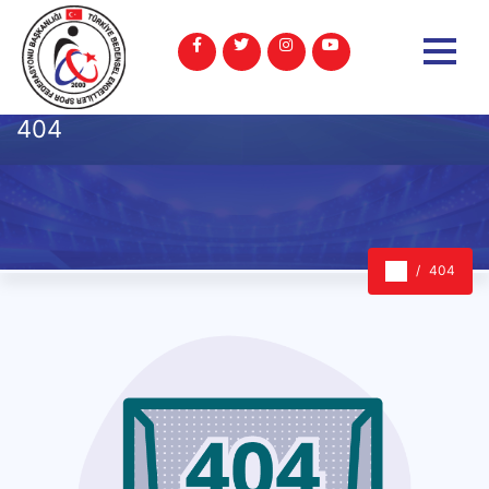
404
404