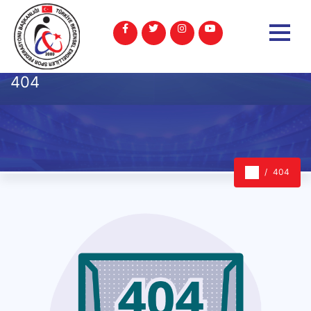
404
404