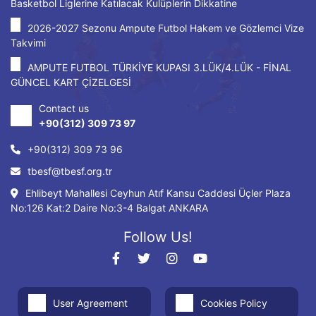
Basketbol Liglerine Katılacak Kulüplerin Dikkatine
2026-2027 Sezonu Ampute Futbol Hakem ve Gözlemci Vize
Takvimi
AMPUTE FUTBOL TÜRKİYE KUPASI 3.LÜK/4.LÜK - FİNAL
GÜNCEL KART ÇİZELGESİ
Contact us
+90(312) 309 73 97
+90(312) 309 73 96
tbesf@tbesf.org.tr
Ehlibeyt Mahallesi Ceyhun Atıf Kansu Caddesi Üçler Plaza
No:126 Kat:2 Daire No:3-4 Balgat ANKARA
Follow Us!
User Agreement
Cookies Policy