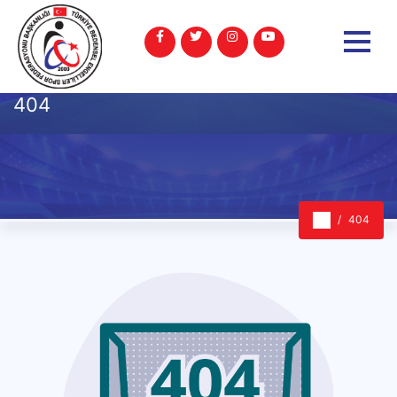
404
404