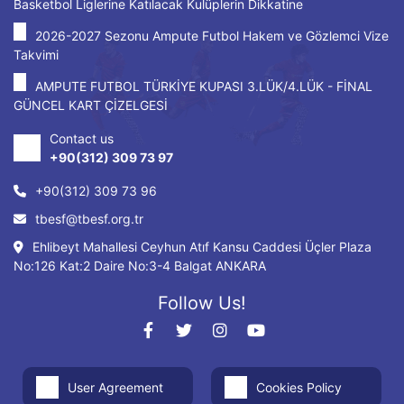
Basketbol Liglerine Katılacak Kulüplerin Dikkatine
2026-2027 Sezonu Ampute Futbol Hakem ve Gözlemci Vize
Takvimi
AMPUTE FUTBOL TÜRKİYE KUPASI 3.LÜK/4.LÜK - FİNAL
GÜNCEL KART ÇİZELGESİ
Contact us
+90(312) 309 73 97
+90(312) 309 73 96
tbesf@tbesf.org.tr
Ehlibeyt Mahallesi Ceyhun Atıf Kansu Caddesi Üçler Plaza
No:126 Kat:2 Daire No:3-4 Balgat ANKARA
Follow Us!
User Agreement
Cookies Policy