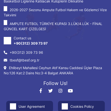
Basketbol Liglerine Katılacak Kulüplerin Dikkatine
2026-2027 Sezonu Ampute Futbol Hakem ve Gözlemci Vize
Takvimi
AMPUTE FUTBOL TÜRKİYE KUPASI 3.LÜK/4.LÜK - FİNAL
GÜNCEL KART ÇİZELGESİ
Contact us
+90(312) 309 73 97
+90(312) 309 73 96
tbesf@tbesf.org.tr
Ehlibeyt Mahallesi Ceyhun Atıf Kansu Caddesi Üçler Plaza
No:126 Kat:2 Daire No:3-4 Balgat ANKARA
Follow Us!
User Agreement
Cookies Policy