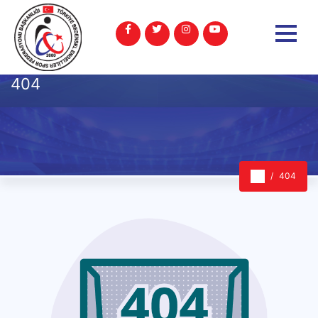
404
404