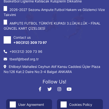
Basketbol Liglerine Katılacak Kulüplerin Dikkatine
2026-2027 Sezonu Ampute Futbol Hakem ve Gözlemci Vize
Takvimi
AMPUTE FUTBOL TÜRKİYE KUPASI 3.LÜK/4.LÜK - FİNAL
GÜNCEL KART ÇİZELGESİ
Contact us
+90(312) 309 73 97
+90(312) 309 73 96
tbesf@tbesf.org.tr
Ehlibeyt Mahallesi Ceyhun Atıf Kansu Caddesi Üçler Plaza
No:126 Kat:2 Daire No:3-4 Balgat ANKARA
Follow Us!
User Agreement
Cookies Policy