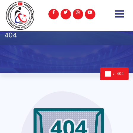
404
404