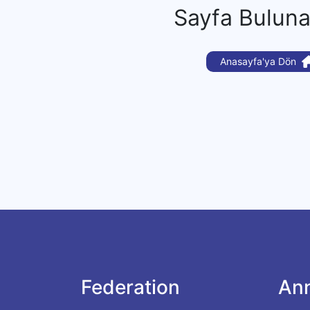
Sayfa Bulun
Anasayfa'ya Dön
Federation
An