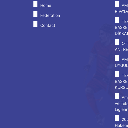
Home
AM
RİVA'
Federation
TE
Contact
BASKE
DİKKA
OT
ANTRE
AM
UYGU
TE
BASKE
KURS
Amp
ve Tek
Ligleri
20
Hakem 