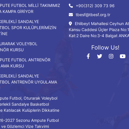
PUTE FUTBOL MİLLİ TAKIMIMIZ
+90(312) 309 73 96
DA KAMPA GİRİYOR
tbesf@tbesf.org.tr
KERLEKLİ SANDALYE
Ehlibeyt Mahallesi Ceyhun At
TBOL SPOR KULÜPLERİMİZİN
Kansu Caddesi Üçler Plaza No:
TİNE
Kat:2 Daire No:3-4 Balgat ANK
URARAK VOLEYBOL
Follow Us!
NÖR KURSU
PUTE FUTBOL ANTRENÖR
LAMA KURSU
KERLEKLİ SANDALYE
TBOL ANTRENÖR UYGULAMA
U
ute Futbol, Oturarak Voleybol
erlekli Sandalye Basketbol
ne Katılacak Kulüplerin Dikkatine
26-2027 Sezonu Ampute Futbol
ve Gözlemci Vize Takvimi