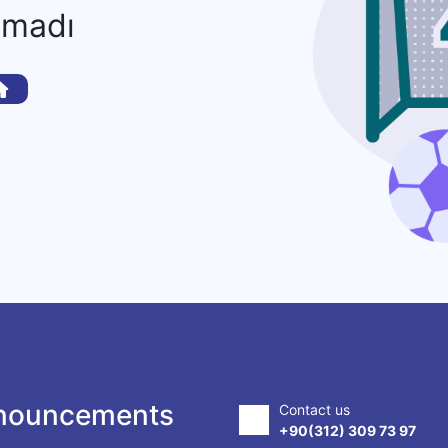
amadı
nouncements
Contact us
+90(312) 309 73 97