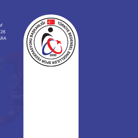
ıf
126
ARA