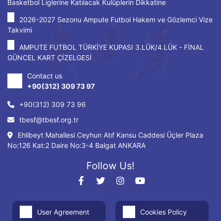
Basketbol Liglerine Katılacak Kulüplerin Dikkatine
2026-2027 Sezonu Ampute Futbol Hakem ve Gözlemci Vize
Takvimi
AMPUTE FUTBOL TÜRKİYE KUPASI 3.LÜK/4.LÜK - FİNAL
GÜNCEL KART ÇİZELGESİ
Contact us
+90(312) 309 73 97
+90(312) 309 73 96
tbesf@tbesf.org.tr
Ehlibeyt Mahallesi Ceyhun Atıf Kansu Caddesi Üçler Plaza
No:126 Kat:2 Daire No:3-4 Balgat ANKARA
Follow Us!
User Agreement
Cookies Policy