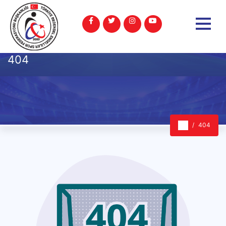
404
404