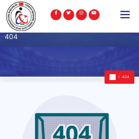
404
404