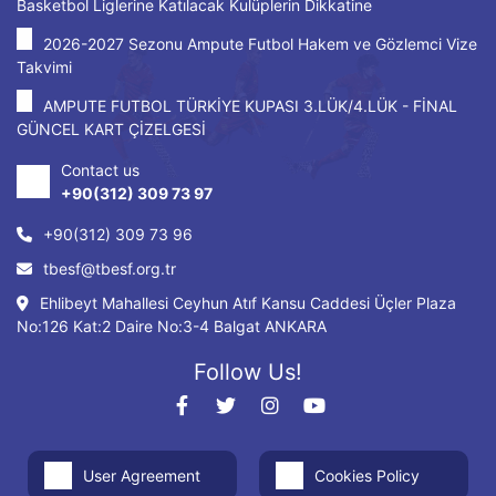
Basketbol Liglerine Katılacak Kulüplerin Dikkatine
2026-2027 Sezonu Ampute Futbol Hakem ve Gözlemci Vize
Takvimi
AMPUTE FUTBOL TÜRKİYE KUPASI 3.LÜK/4.LÜK - FİNAL
GÜNCEL KART ÇİZELGESİ
Contact us
+90(312) 309 73 97
+90(312) 309 73 96
tbesf@tbesf.org.tr
Ehlibeyt Mahallesi Ceyhun Atıf Kansu Caddesi Üçler Plaza
No:126 Kat:2 Daire No:3-4 Balgat ANKARA
Follow Us!
User Agreement
Cookies Policy