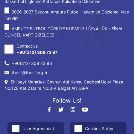
Basketbol Liglerine Katılacak Kulüplerin Dikkatine
2026-2027 Sezonu Ampute Futbol Hakem ve Gözlemci Vize
Takvimi
AMPUTE FUTBOL TÜRKİYE KUPASI 3.LÜK/4.LÜK - FİNAL
GÜNCEL KART ÇİZELGESİ
Contact us
+90(312) 309 73 97
+90(312) 309 73 96
tbesf@tbesf.org.tr
Ehlibeyt Mahallesi Ceyhun Atıf Kansu Caddesi Üçler Plaza
No:126 Kat:2 Daire No:3-4 Balgat ANKARA
Follow Us!
User Agreement
Cookies Policy