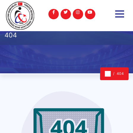
404
404