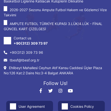
Basketbol Liglerine Katılacak Kulüplerin Dikkatine
2026-2027 Sezonu Ampute Futbol Hakem ve Gözlemci Vize
Takvimi
AMPUTE FUTBOL TÜRKİYE KUPASI 3.LÜK/4.LÜK - FİNAL
GÜNCEL KART ÇİZELGESİ
Contact us
+90(312) 309 73 97
+90(312) 309 73 96
tbesf@tbesf.org.tr
Ehlibeyt Mahallesi Ceyhun Atıf Kansu Caddesi Üçler Plaza
No:126 Kat:2 Daire No:3-4 Balgat ANKARA
Follow Us!
User Agreement
Cookies Policy