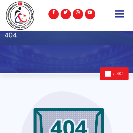
404
404