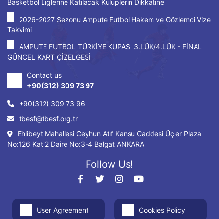
Basketbol Liglerine Katılacak Kulüplerin Dikkatine
2026-2027 Sezonu Ampute Futbol Hakem ve Gözlemci Vize
Takvimi
AMPUTE FUTBOL TÜRKİYE KUPASI 3.LÜK/4.LÜK - FİNAL
GÜNCEL KART ÇİZELGESİ
Contact us
+90(312) 309 73 97
+90(312) 309 73 96
tbesf@tbesf.org.tr
Ehlibeyt Mahallesi Ceyhun Atıf Kansu Caddesi Üçler Plaza
No:126 Kat:2 Daire No:3-4 Balgat ANKARA
Follow Us!
User Agreement
Cookies Policy