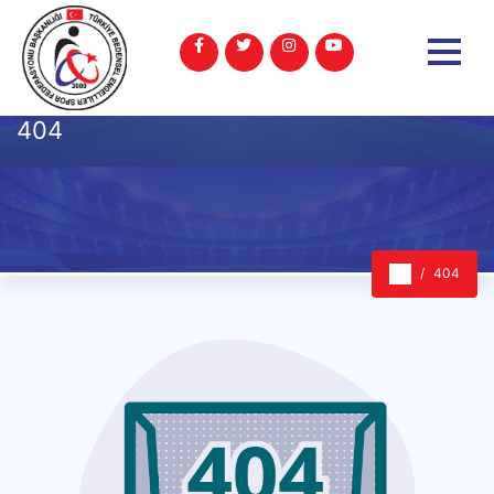
404
404