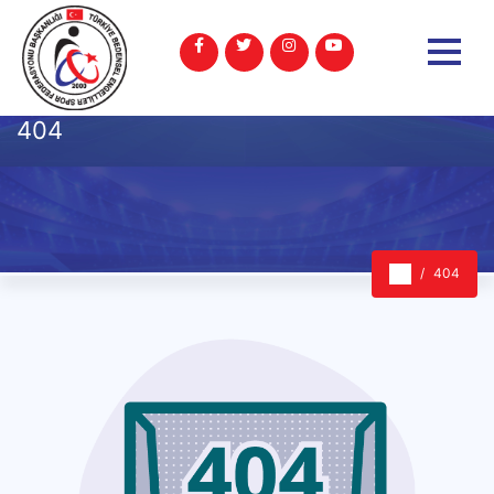
404
404