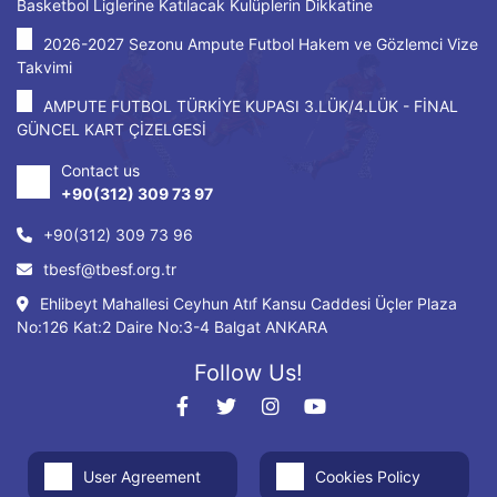
Basketbol Liglerine Katılacak Kulüplerin Dikkatine
2026-2027 Sezonu Ampute Futbol Hakem ve Gözlemci Vize
Takvimi
AMPUTE FUTBOL TÜRKİYE KUPASI 3.LÜK/4.LÜK - FİNAL
GÜNCEL KART ÇİZELGESİ
Contact us
+90(312) 309 73 97
+90(312) 309 73 96
tbesf@tbesf.org.tr
Ehlibeyt Mahallesi Ceyhun Atıf Kansu Caddesi Üçler Plaza
No:126 Kat:2 Daire No:3-4 Balgat ANKARA
Follow Us!
User Agreement
Cookies Policy