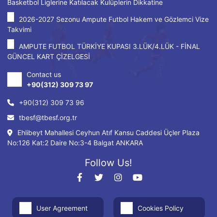
Basketbol Liglerine Katılacak Kulüplerin Dikkatine
2026-2027 Sezonu Ampute Futbol Hakem ve Gözlemci Vize
Takvimi
AMPUTE FUTBOL TÜRKİYE KUPASI 3.LÜK/4.LÜK - FİNAL
GÜNCEL KART ÇİZELGESİ
Contact us
+90(312) 309 73 97
+90(312) 309 73 96
tbesf@tbesf.org.tr
Ehlibeyt Mahallesi Ceyhun Atıf Kansu Caddesi Üçler Plaza
No:126 Kat:2 Daire No:3-4 Balgat ANKARA
Follow Us!
User Agreement
Cookies Policy