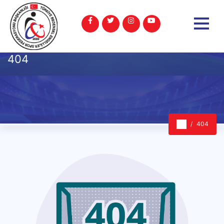
404
404