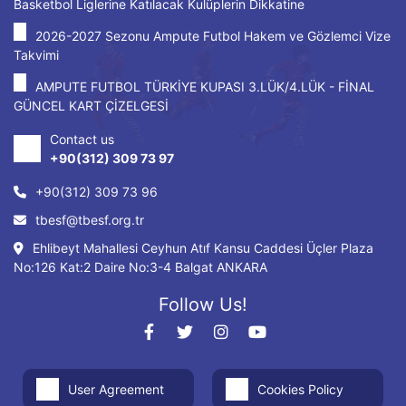
Basketbol Liglerine Katılacak Kulüplerin Dikkatine
2026-2027 Sezonu Ampute Futbol Hakem ve Gözlemci Vize
Takvimi
AMPUTE FUTBOL TÜRKİYE KUPASI 3.LÜK/4.LÜK - FİNAL
GÜNCEL KART ÇİZELGESİ
Contact us
+90(312) 309 73 97
+90(312) 309 73 96
tbesf@tbesf.org.tr
Ehlibeyt Mahallesi Ceyhun Atıf Kansu Caddesi Üçler Plaza
No:126 Kat:2 Daire No:3-4 Balgat ANKARA
Follow Us!
User Agreement
Cookies Policy