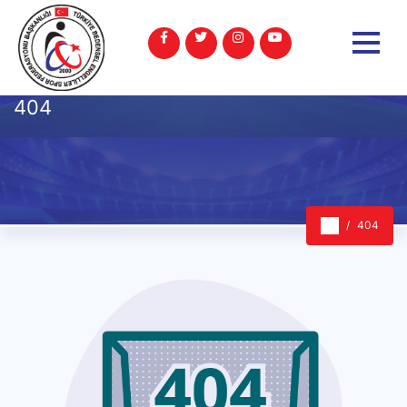
404
404