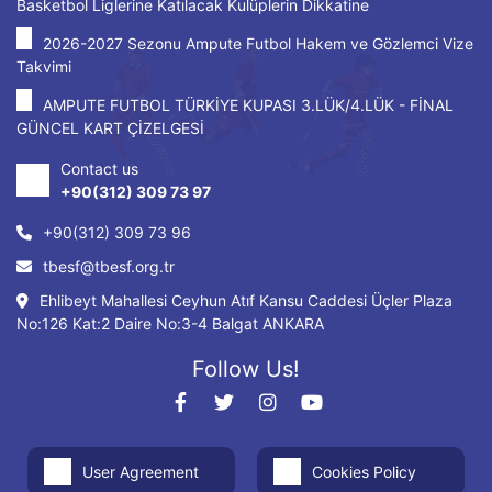
Basketbol Liglerine Katılacak Kulüplerin Dikkatine
2026-2027 Sezonu Ampute Futbol Hakem ve Gözlemci Vize
Takvimi
AMPUTE FUTBOL TÜRKİYE KUPASI 3.LÜK/4.LÜK - FİNAL
GÜNCEL KART ÇİZELGESİ
Contact us
+90(312) 309 73 97
+90(312) 309 73 96
tbesf@tbesf.org.tr
Ehlibeyt Mahallesi Ceyhun Atıf Kansu Caddesi Üçler Plaza
No:126 Kat:2 Daire No:3-4 Balgat ANKARA
Follow Us!
User Agreement
Cookies Policy