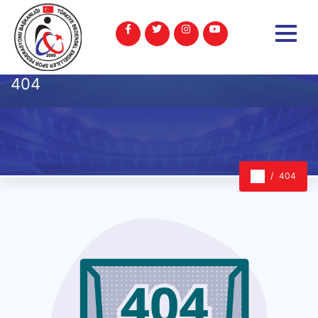
404
404