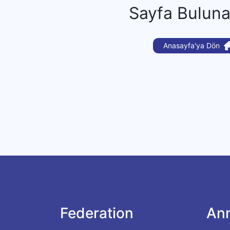
Sayfa Bulun
Anasayfa'ya Dön
Federation
An