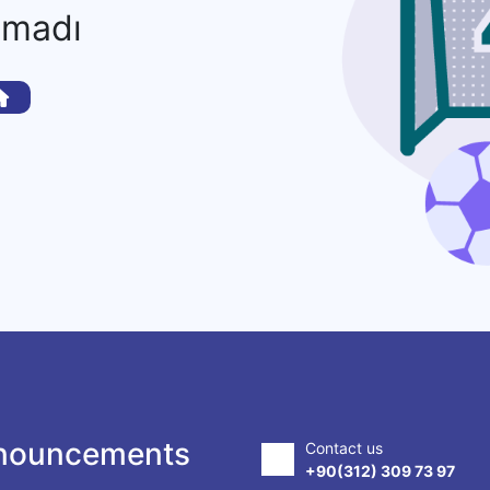
amadı
nouncements
Contact us
+90(312) 309 73 97