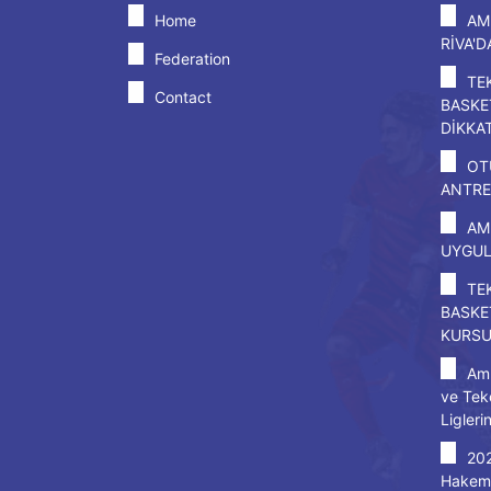
Home
AM
RİVA'
Federation
TE
Contact
BASKE
DİKKA
OT
ANTRE
AM
UYGU
TE
BASKE
KURS
Amp
ve Tek
Ligleri
20
Hakem 