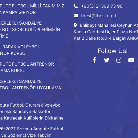
PUTE FUTBOL MİLLİ TAKIMIMIZ
+90(312) 309 73 96
DA KAMPA GİRİYOR
tbesf@tbesf.org.tr
KERLEKLİ SANDALYE
Ehlibeyt Mahallesi Ceyhun At
TBOL SPOR KULÜPLERİMİZİN
Kansu Caddesi Üçler Plaza No:
TİNE
Kat:2 Daire No:3-4 Balgat ANK
URARAK VOLEYBOL
Follow Us!
NÖR KURSU
PUTE FUTBOL ANTRENÖR
LAMA KURSU
KERLEKLİ SANDALYE
TBOL ANTRENÖR UYGULAMA
U
ute Futbol, Oturarak Voleybol
erlekli Sandalye Basketbol
ne Katılacak Kulüplerin Dikkatine
26-2027 Sezonu Ampute Futbol
ve Gözlemci Vize Takvimi