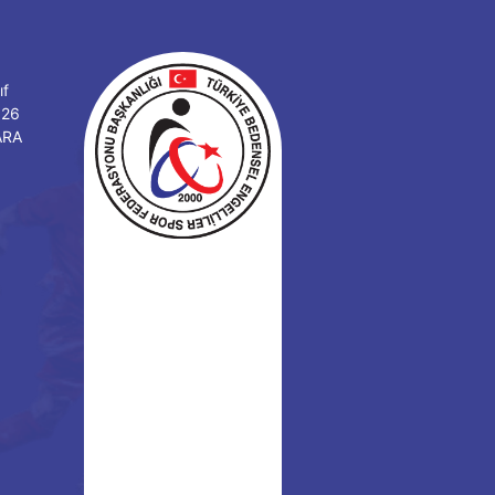
ıf
126
ARA