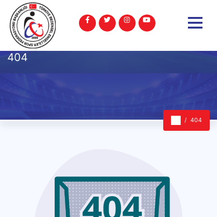
404
404