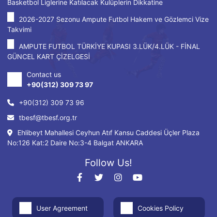
Basketbol Liglerine Katılacak Kulüplerin Dikkatine
2026-2027 Sezonu Ampute Futbol Hakem ve Gözlemci Vize
Takvimi
AMPUTE FUTBOL TÜRKİYE KUPASI 3.LÜK/4.LÜK - FİNAL
GÜNCEL KART ÇİZELGESİ
Contact us
+90(312) 309 73 97
+90(312) 309 73 96
tbesf@tbesf.org.tr
Ehlibeyt Mahallesi Ceyhun Atıf Kansu Caddesi Üçler Plaza
No:126 Kat:2 Daire No:3-4 Balgat ANKARA
Follow Us!
User Agreement
Cookies Policy