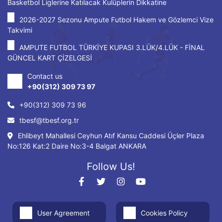
Basketbol Liglerine Katılacak Kulüplerin Dikkatine
2026-2027 Sezonu Ampute Futbol Hakem ve Gözlemci Vize
Takvimi
AMPUTE FUTBOL TÜRKİYE KUPASI 3.LÜK/4.LÜK - FİNAL
GÜNCEL KART ÇİZELGESİ
Contact us
+90(312) 309 73 97
+90(312) 309 73 96
tbesf@tbesf.org.tr
Ehlibeyt Mahallesi Ceyhun Atıf Kansu Caddesi Üçler Plaza
No:126 Kat:2 Daire No:3-4 Balgat ANKARA
Follow Us!
User Agreement
Cookies Policy