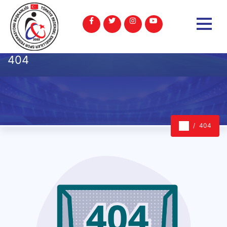
404
404