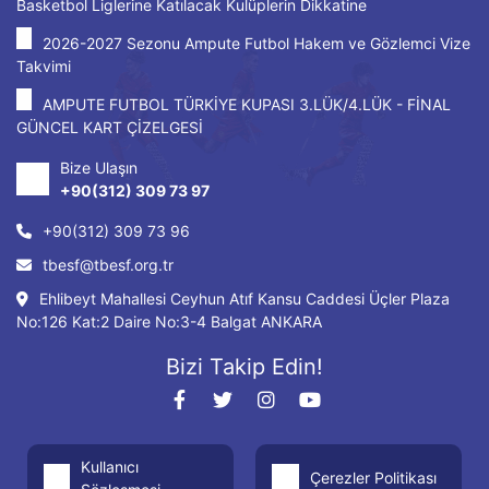
Basketbol Liglerine Katılacak Kulüplerin Dikkatine
2026-2027 Sezonu Ampute Futbol Hakem ve Gözlemci Vize
Takvimi
AMPUTE FUTBOL TÜRKİYE KUPASI 3.LÜK/4.LÜK - FİNAL
GÜNCEL KART ÇİZELGESİ
Bize Ulaşın
+90(312) 309 73 97
+90(312) 309 73 96
tbesf@tbesf.org.tr
Ehlibeyt Mahallesi Ceyhun Atıf Kansu Caddesi Üçler Plaza
No:126 Kat:2 Daire No:3-4 Balgat ANKARA
Bizi Takip Edin!
Kullanıcı
Çerezler Politikası