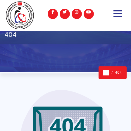
404
404