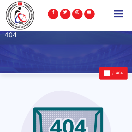
404
404