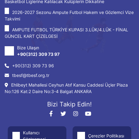
Basketbol Liglerine Katılacak Kulüplerin Dikkatine
2026-2027 Sezonu Ampute Futbol Hakem ve Gözlemci Vize
Takvimi
AMPUTE FUTBOL TÜRKİYE KUPASI 3.LÜK/4.LÜK - FİNAL
GÜNCEL KART ÇİZELGESİ
Bize Ulaşın
+90(312) 309 73 97
+90(312) 309 73 96
tbesf@tbesf.org.tr
Ehlibeyt Mahallesi Ceyhun Atıf Kansu Caddesi Üçler Plaza
No:126 Kat:2 Daire No:3-4 Balgat ANKARA
Bizi Takip Edin!
Kullanıcı
Çerezler Politikası