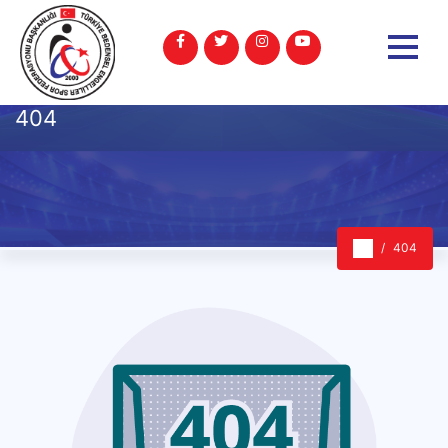
404
404