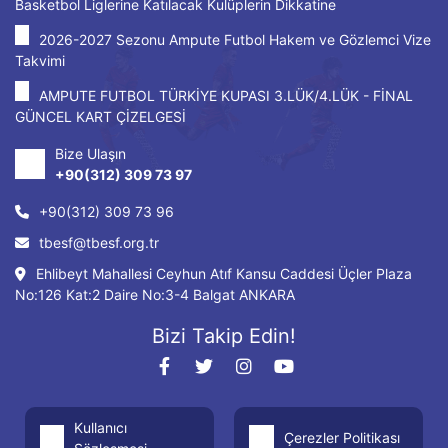
Basketbol Liglerine Katılacak Kulüplerin Dikkatine
2026-2027 Sezonu Ampute Futbol Hakem ve Gözlemci Vize
Takvimi
AMPUTE FUTBOL TÜRKİYE KUPASI 3.LÜK/4.LÜK - FİNAL
GÜNCEL KART ÇİZELGESİ
Bize Ulaşın
+90(312) 309 73 97
+90(312) 309 73 96
tbesf@tbesf.org.tr
Ehlibeyt Mahallesi Ceyhun Atıf Kansu Caddesi Üçler Plaza
No:126 Kat:2 Daire No:3-4 Balgat ANKARA
Bizi Takip Edin!
Kullanıcı
Çerezler Politikası