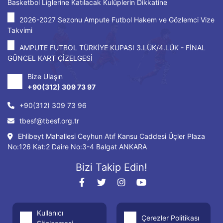
Basketbol Liglerine Katılacak Kulüplerin Dikkatine
2026-2027 Sezonu Ampute Futbol Hakem ve Gözlemci Vize
Takvimi
AMPUTE FUTBOL TÜRKİYE KUPASI 3.LÜK/4.LÜK - FİNAL
GÜNCEL KART ÇİZELGESİ
Bize Ulaşın
+90(312) 309 73 97
+90(312) 309 73 96
tbesf@tbesf.org.tr
Ehlibeyt Mahallesi Ceyhun Atıf Kansu Caddesi Üçler Plaza
No:126 Kat:2 Daire No:3-4 Balgat ANKARA
Bizi Takip Edin!
Kullanıcı
Çerezler Politikası