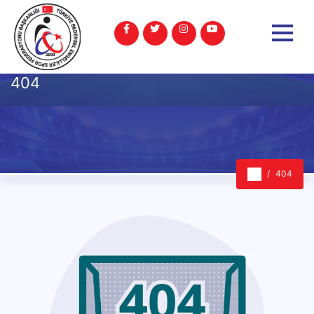
404
404