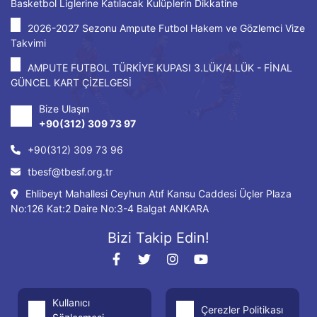
Basketbol Liglerine Katılacak Kulüplerin Dikkatine
2026-2027 Sezonu Ampute Futbol Hakem ve Gözlemci Vize
Takvimi
AMPUTE FUTBOL TÜRKİYE KUPASI 3.LÜK/4.LÜK - FİNAL
GÜNCEL KART ÇİZELGESİ
Bize Ulaşın
+90(312) 309 73 97
+90(312) 309 73 96
tbesf@tbesf.org.tr
Ehlibeyt Mahallesi Ceyhun Atıf Kansu Caddesi Üçler Plaza
No:126 Kat:2 Daire No:3-4 Balgat ANKARA
Bizi Takip Edin!
Kullanıcı
Çerezler Politikası