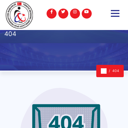
404
404