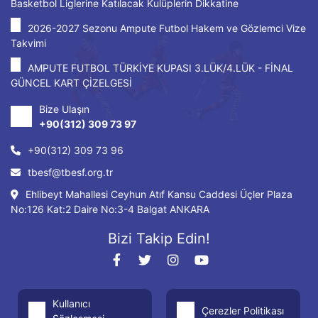
Basketbol Liglerine Katılacak Kulüplerin Dikkatine
2026-2027 Sezonu Ampute Futbol Hakem ve Gözlemci Vize
Takvimi
AMPUTE FUTBOL TÜRKİYE KUPASI 3.LÜK/4.LÜK - FİNAL
GÜNCEL KART ÇİZELGESİ
Bize Ulaşın
+90(312) 309 73 97
+90(312) 309 73 96
tbesf@tbesf.org.tr
Ehlibeyt Mahallesi Ceyhun Atıf Kansu Caddesi Üçler Plaza
No:126 Kat:2 Daire No:3-4 Balgat ANKARA
Bizi Takip Edin!
Kullanıcı
Çerezler Politikası