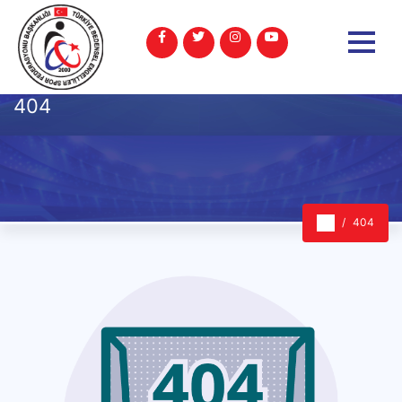
404
404