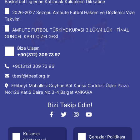
Basketbol Liglerine Katılacak Kulüplerin Dikkatine
2026-2027 Sezonu Ampute Futbol Hakem ve Gözlemci Vize
Takvimi
AMPUTE FUTBOL TÜRKİYE KUPASI 3.LÜK/4.LÜK - FİNAL
GÜNCEL KART ÇİZELGESİ
Bize Ulaşın
+90(312) 309 73 97
+90(312) 309 73 96
tbesf@tbesf.org.tr
Ehlibeyt Mahallesi Ceyhun Atıf Kansu Caddesi Üçler Plaza
No:126 Kat:2 Daire No:3-4 Balgat ANKARA
Bizi Takip Edin!
Kullanıcı
Çerezler Politikası