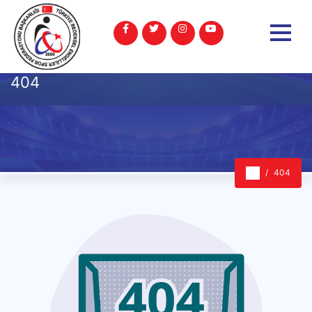
404
404