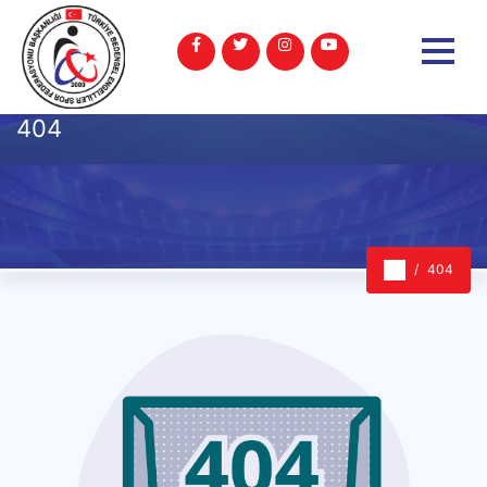
404
404