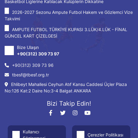
Basketbol Liglerine Katılacak Kulüplerin Dikkatine
2026-2027 Sezonu Ampute Futbol Hakem ve Gözlemci Vize
Takvimi
AMPUTE FUTBOL TÜRKİYE KUPASI 3.LÜK/4.LÜK - FİNAL
GÜNCEL KART ÇİZELGESİ
Bize Ulaşın
+90(312) 309 73 97
+90(312) 309 73 96
tbesf@tbesf.org.tr
Ehlibeyt Mahallesi Ceyhun Atıf Kansu Caddesi Üçler Plaza
No:126 Kat:2 Daire No:3-4 Balgat ANKARA
Bizi Takip Edin!
Kullanıcı
Çerezler Politikası