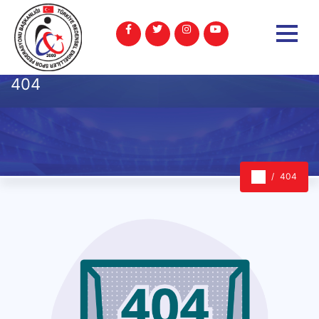
404
404