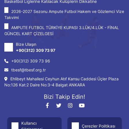
Basketbol Liglerine Katılacak Kulüplerin Dikkatine
2026-2027 Sezonu Ampute Futbol Hakem ve Gözlemci Vize
Takvimi
AMPUTE FUTBOL TÜRKİYE KUPASI 3.LÜK/4.LÜK - FİNAL
GÜNCEL KART ÇİZELGESİ
Bize Ulaşın
+90(312) 309 73 97
+90(312) 309 73 96
tbesf@tbesf.org.tr
Ehlibeyt Mahallesi Ceyhun Atıf Kansu Caddesi Üçler Plaza
No:126 Kat:2 Daire No:3-4 Balgat ANKARA
Bizi Takip Edin!
Kullanıcı
Çerezler Politikası