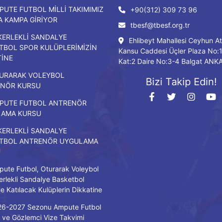
PUTE FUTBOL MİLLİ TAKIMIMIZ
+90(312) 309 73 96
DA KAMPA GİRİYOR
tbesf@tbesf.org.tr
KERLEKLİ SANDALYE
Ehlibeyt Mahallesi Ceyhun At
TBOL SPOR KULÜPLERİMİZİN
Kansu Caddesi Üçler Plaza No:
TİNE
Kat:2 Daire No:3-4 Balgat ANK
URARAK VOLEYBOL
Bizi Takip Edin!
NÖR KURSU
PUTE FUTBOL ANTRENÖR
LAMA KURSU
KERLEKLİ SANDALYE
TBOL ANTRENÖR UYGULAMA
U
ute Futbol, Oturarak Voleybol
erlekli Sandalye Basketbol
ne Katılacak Kulüplerin Dikkatine
26-2027 Sezonu Ampute Futbol
ve Gözlemci Vize Takvimi