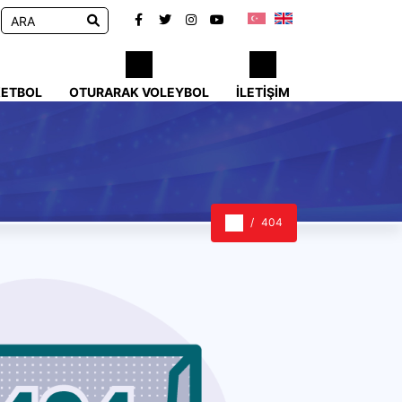
KETBOL
OTURARAK VOLEYBOL
İLETIŞIM
404