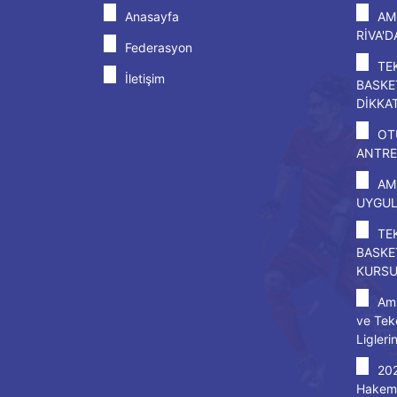
Anasayfa
AM
RİVA'
Federasyon
TE
İletişim
BASKE
DİKKA
OT
ANTRE
AM
UYGU
TE
BASKE
KURS
Amp
ve Tek
Ligleri
20
Hakem 