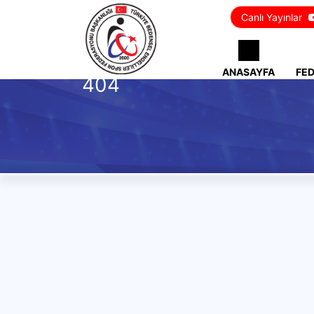
Canlı Yayınlar
ANASAYFA
FE
404