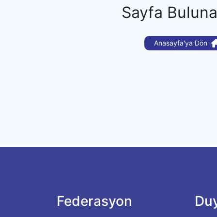
Sayfa Bulun
Anasayfa'ya Dön
Federasyon
Duy