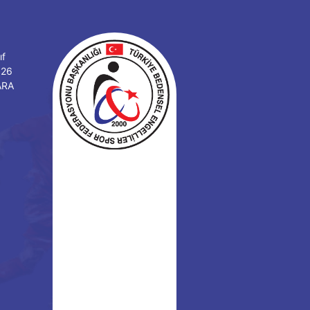
ıf
126
ARA