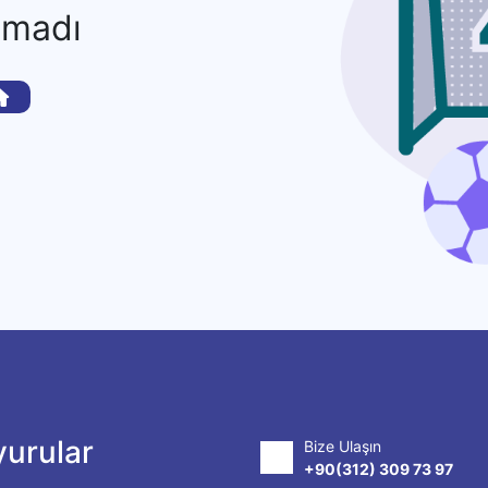
amadı
urular
Bize Ulaşın
+90(312) 309 73 97