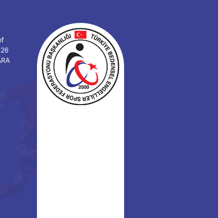
ıf
126
ARA