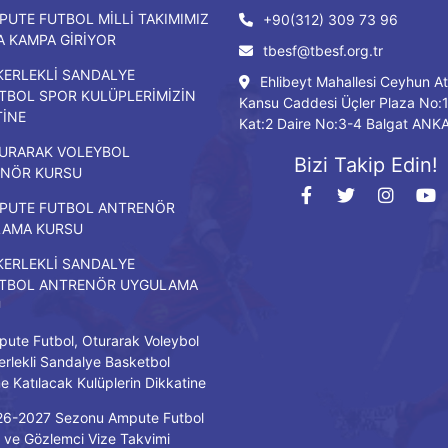
PUTE FUTBOL MİLLİ TAKIMIMIZ
+90(312) 309 73 96
DA KAMPA GİRİYOR
tbesf@tbesf.org.tr
KERLEKLİ SANDALYE
Ehlibeyt Mahallesi Ceyhun At
TBOL SPOR KULÜPLERİMİZİN
Kansu Caddesi Üçler Plaza No:
TİNE
Kat:2 Daire No:3-4 Balgat ANK
URARAK VOLEYBOL
Bizi Takip Edin!
NÖR KURSU
PUTE FUTBOL ANTRENÖR
LAMA KURSU
KERLEKLİ SANDALYE
TBOL ANTRENÖR UYGULAMA
U
ute Futbol, Oturarak Voleybol
erlekli Sandalye Basketbol
ne Katılacak Kulüplerin Dikkatine
26-2027 Sezonu Ampute Futbol
ve Gözlemci Vize Takvimi