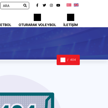
KETBOL
OTURARAK VOLEYBOL
İLETIŞIM
404