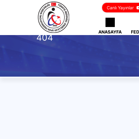
Canlı Yayınlar
ANASAYFA
FE
404