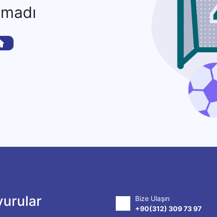
amadı
urular
Bize Ulaşın
+90(312) 309 73 97