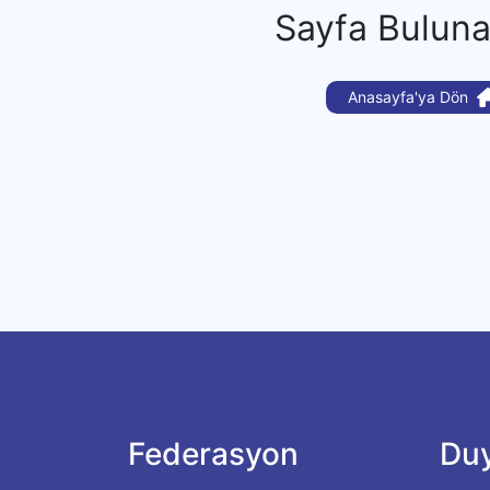
Sayfa Bulun
Anasayfa'ya Dön
Federasyon
Duy