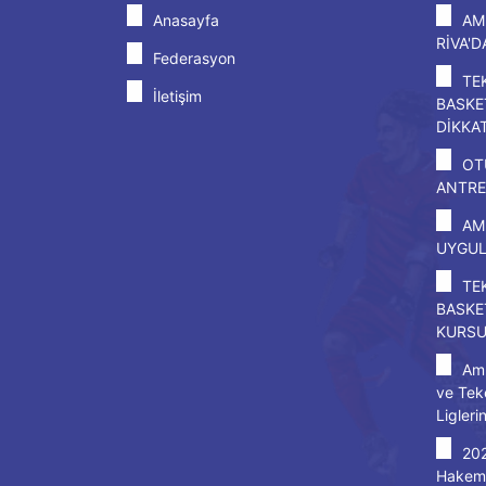
Anasayfa
AM
RİVA'
Federasyon
TE
İletişim
BASKE
DİKKA
OT
ANTRE
AM
UYGU
TE
BASKE
KURS
Amp
ve Tek
Ligleri
20
Hakem 