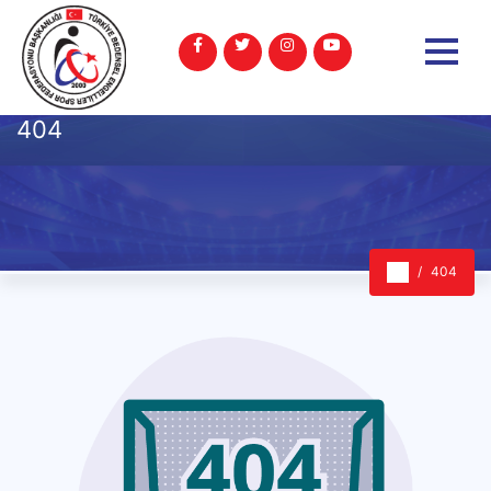
404
404