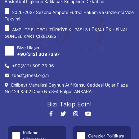
Basketbol Liglerine Katılacak Kulüplerin Dikkatine
2026-2027 Sezonu Ampute Futbol Hakem ve Gözlemci Vize
Takvimi
AMPUTE FUTBOL TÜRKİYE KUPASI 3.LÜK/4.LÜK - FİNAL
GÜNCEL KART ÇİZELGESİ
Bize Ulaşın
+90(312) 309 73 97
+90(312) 309 73 96
tbesf@tbesf.org.tr
Ehlibeyt Mahallesi Ceyhun Atıf Kansu Caddesi Üçler Plaza
No:126 Kat:2 Daire No:3-4 Balgat ANKARA
Bizi Takip Edin!
Kullanıcı
Çerezler Politikası