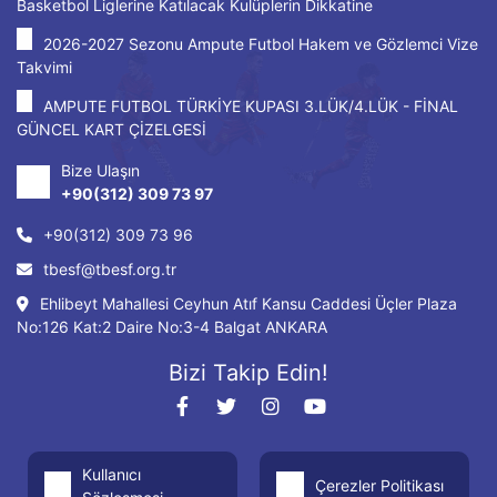
Basketbol Liglerine Katılacak Kulüplerin Dikkatine
2026-2027 Sezonu Ampute Futbol Hakem ve Gözlemci Vize
Takvimi
AMPUTE FUTBOL TÜRKİYE KUPASI 3.LÜK/4.LÜK - FİNAL
GÜNCEL KART ÇİZELGESİ
Bize Ulaşın
+90(312) 309 73 97
+90(312) 309 73 96
tbesf@tbesf.org.tr
Ehlibeyt Mahallesi Ceyhun Atıf Kansu Caddesi Üçler Plaza
No:126 Kat:2 Daire No:3-4 Balgat ANKARA
Bizi Takip Edin!
Kullanıcı
Çerezler Politikası