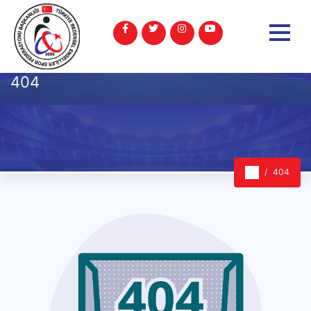
404
404