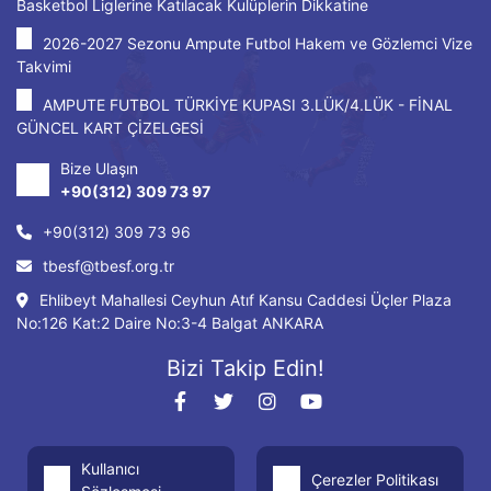
Basketbol Liglerine Katılacak Kulüplerin Dikkatine
2026-2027 Sezonu Ampute Futbol Hakem ve Gözlemci Vize
Takvimi
AMPUTE FUTBOL TÜRKİYE KUPASI 3.LÜK/4.LÜK - FİNAL
GÜNCEL KART ÇİZELGESİ
Bize Ulaşın
+90(312) 309 73 97
+90(312) 309 73 96
tbesf@tbesf.org.tr
Ehlibeyt Mahallesi Ceyhun Atıf Kansu Caddesi Üçler Plaza
No:126 Kat:2 Daire No:3-4 Balgat ANKARA
Bizi Takip Edin!
Kullanıcı
Çerezler Politikası