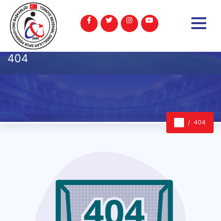
404
404