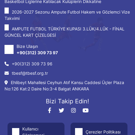
Basketbol Liglerine Katılacak Kulüplerin Dikkatine
2026-2027 Sezonu Ampute Futbol Hakem ve Gözlemci Vize
Takvimi
AMPUTE FUTBOL TÜRKİYE KUPASI 3.LÜK/4.LÜK - FİNAL
GÜNCEL KART ÇİZELGESİ
Bize Ulaşın
+90(312) 309 73 97
+90(312) 309 73 96
tbesf@tbesf.org.tr
Ehlibeyt Mahallesi Ceyhun Atıf Kansu Caddesi Üçler Plaza
No:126 Kat:2 Daire No:3-4 Balgat ANKARA
Bizi Takip Edin!
Kullanıcı
Çerezler Politikası