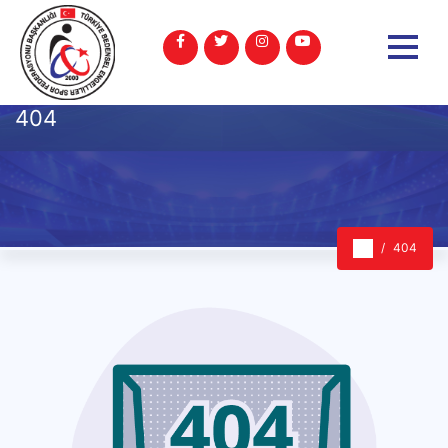
404
404