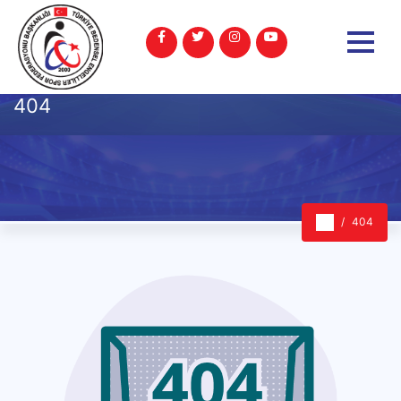
404
404