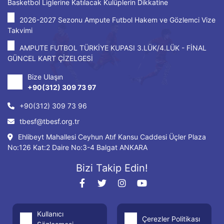
Basketbol Liglerine Katılacak Kulüplerin Dikkatine
2026-2027 Sezonu Ampute Futbol Hakem ve Gözlemci Vize
Takvimi
AMPUTE FUTBOL TÜRKİYE KUPASI 3.LÜK/4.LÜK - FİNAL
GÜNCEL KART ÇİZELGESİ
Bize Ulaşın
+90(312) 309 73 97
+90(312) 309 73 96
tbesf@tbesf.org.tr
Ehlibeyt Mahallesi Ceyhun Atıf Kansu Caddesi Üçler Plaza
No:126 Kat:2 Daire No:3-4 Balgat ANKARA
Bizi Takip Edin!
Kullanıcı
Çerezler Politikası