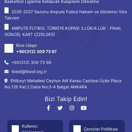
Basketbol Liglerine Katılacak Kulüplerin Dikkatine
2026-2027 Sezonu Ampute Futbol Hakem ve Gözlemci Vize
Takvimi
AMPUTE FUTBOL TÜRKİYE KUPASI 3.LÜK/4.LÜK - FİNAL
GÜNCEL KART ÇİZELGESİ
Bize Ulaşın
+90(312) 309 73 97
+90(312) 309 73 96
tbesf@tbesf.org.tr
Ehlibeyt Mahallesi Ceyhun Atıf Kansu Caddesi Üçler Plaza
No:126 Kat:2 Daire No:3-4 Balgat ANKARA
Bizi Takip Edin!
Kullanıcı
Çerezler Politikası