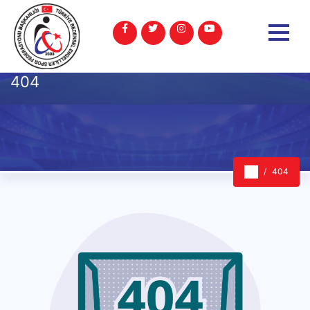
404
404