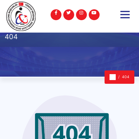
404
404