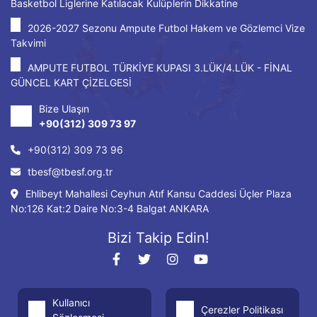
Basketbol Liglerine Katılacak Kulüplerin Dikkatine
2026-2027 Sezonu Ampute Futbol Hakem ve Gözlemci Vize
Takvimi
AMPUTE FUTBOL TÜRKİYE KUPASI 3.LÜK/4.LÜK - FİNAL
GÜNCEL KART ÇİZELGESİ
Bize Ulaşın
+90(312) 309 73 97
+90(312) 309 73 96
tbesf@tbesf.org.tr
Ehlibeyt Mahallesi Ceyhun Atıf Kansu Caddesi Üçler Plaza
No:126 Kat:2 Daire No:3-4 Balgat ANKARA
Bizi Takip Edin!
Kullanıcı
Çerezler Politikası