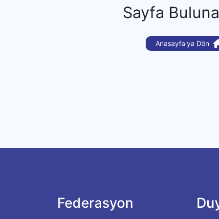
Sayfa Bulun
Anasayfa'ya Dön
Federasyon
Duy