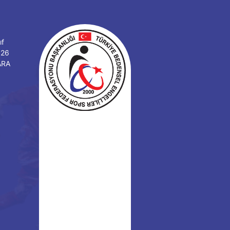
ıf
126
ARA