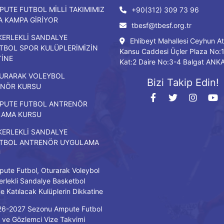
PUTE FUTBOL MİLLİ TAKIMIMIZ
+90(312) 309 73 96
DA KAMPA GİRİYOR
tbesf@tbesf.org.tr
KERLEKLİ SANDALYE
Ehlibeyt Mahallesi Ceyhun At
TBOL SPOR KULÜPLERİMİZİN
Kansu Caddesi Üçler Plaza No:
TİNE
Kat:2 Daire No:3-4 Balgat ANK
URARAK VOLEYBOL
Bizi Takip Edin!
NÖR KURSU
PUTE FUTBOL ANTRENÖR
LAMA KURSU
KERLEKLİ SANDALYE
TBOL ANTRENÖR UYGULAMA
U
ute Futbol, Oturarak Voleybol
erlekli Sandalye Basketbol
ne Katılacak Kulüplerin Dikkatine
26-2027 Sezonu Ampute Futbol
ve Gözlemci Vize Takvimi