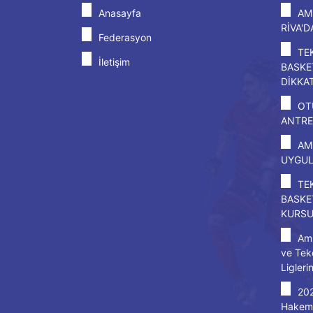
Anasayfa
AM
RİVA'
Federasyon
TE
İletişim
BASKE
DİKKA
OT
ANTRE
AM
UYGU
TE
BASKE
KURS
Amp
ve Tek
Ligleri
20
Hakem 