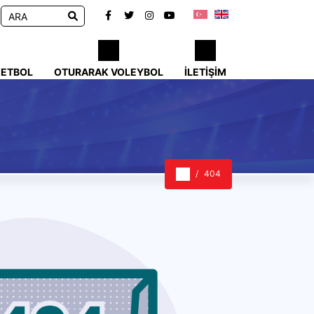
KETBOL
OTURARAK VOLEYBOL
İLETIŞIM
404