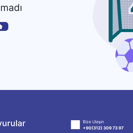
amadı
urular
Bize Ulaşın
+90(312) 309 73 97