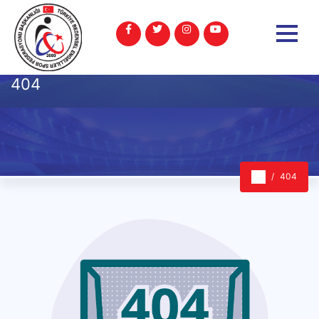
404
404