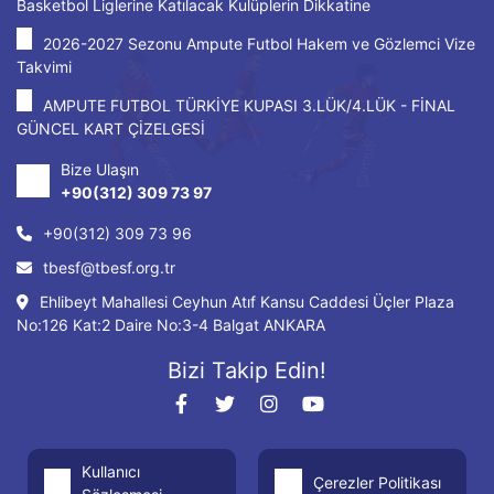
Basketbol Liglerine Katılacak Kulüplerin Dikkatine
2026-2027 Sezonu Ampute Futbol Hakem ve Gözlemci Vize
Takvimi
AMPUTE FUTBOL TÜRKİYE KUPASI 3.LÜK/4.LÜK - FİNAL
GÜNCEL KART ÇİZELGESİ
Bize Ulaşın
+90(312) 309 73 97
+90(312) 309 73 96
tbesf@tbesf.org.tr
Ehlibeyt Mahallesi Ceyhun Atıf Kansu Caddesi Üçler Plaza
No:126 Kat:2 Daire No:3-4 Balgat ANKARA
Bizi Takip Edin!
Kullanıcı
Çerezler Politikası