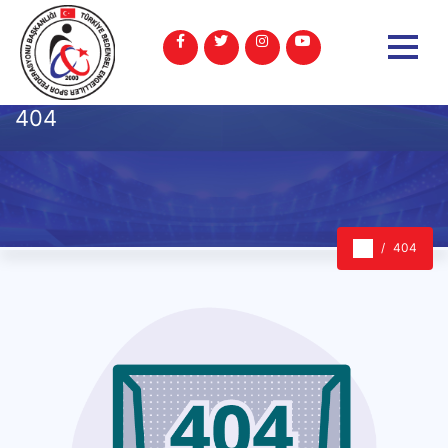
404
404