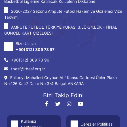
Basketbol Liglerine Katılacak Kulüplerin Dikkatine
2026-2027 Sezonu Ampute Futbol Hakem ve Gözlemci Vize
Takvimi
AMPUTE FUTBOL TÜRKİYE KUPASI 3.LÜK/4.LÜK - FİNAL
GÜNCEL KART ÇİZELGESİ
Bize Ulaşın
+90(312) 309 73 97
+90(312) 309 73 96
tbesf@tbesf.org.tr
Ehlibeyt Mahallesi Ceyhun Atıf Kansu Caddesi Üçler Plaza
No:126 Kat:2 Daire No:3-4 Balgat ANKARA
Bizi Takip Edin!
Kullanıcı
Çerezler Politikası