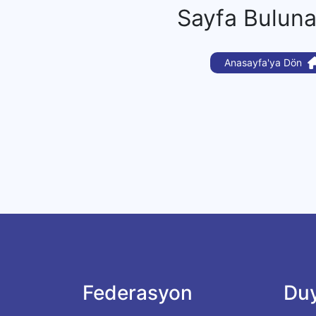
Sayfa Bulun
Anasayfa'ya Dön
Federasyon
Duy