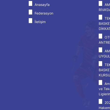
Anasayfa
AM
RİVA'
Federasyon
TE
İletişim
BASKE
DİKKA
OT
ANTRE
AM
UYGU
TE
BASKE
KURS
Amp
ve Tek
Ligleri
20
Hakem 