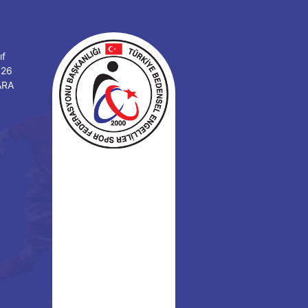
ıf
126
ARA