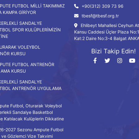
PUTE FUTBOL MİLLİ TAKIMIMIZ
+90(312) 309 73 96
DA KAMPA GİRİYOR
tbesf@tbesf.org.tr
KERLEKLİ SANDALYE
Ehlibeyt Mahallesi Ceyhun At
TBOL SPOR KULÜPLERİMİZİN
Kansu Caddesi Üçler Plaza No:
TİNE
Kat:2 Daire No:3-4 Balgat ANK
URARAK VOLEYBOL
Bizi Takip Edin!
NÖR KURSU
PUTE FUTBOL ANTRENÖR
LAMA KURSU
KERLEKLİ SANDALYE
TBOL ANTRENÖR UYGULAMA
U
ute Futbol, Oturarak Voleybol
erlekli Sandalye Basketbol
ne Katılacak Kulüplerin Dikkatine
26-2027 Sezonu Ampute Futbol
ve Gözlemci Vize Takvimi