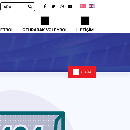
KETBOL
OTURARAK VOLEYBOL
İLETIŞIM
404