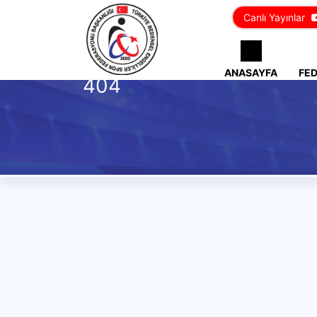
Canlı Yayınlar
ANASAYFA
FE
404