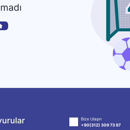
amadı
urular
Bize Ulaşın
+90(312) 309 73 97