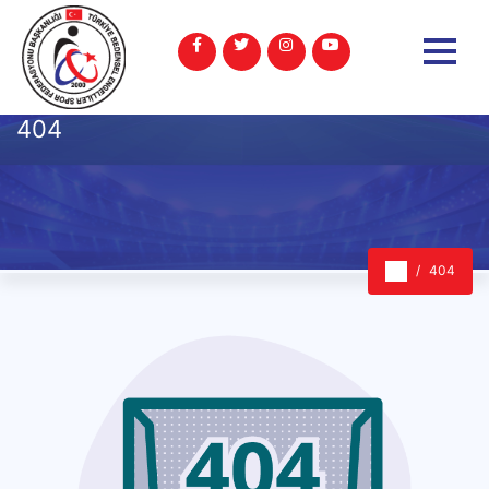
404
404