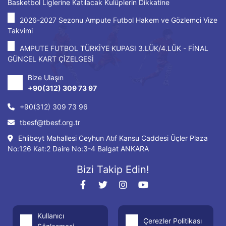
Basketbol Liglerine Katılacak Kulüplerin Dikkatine
2026-2027 Sezonu Ampute Futbol Hakem ve Gözlemci Vize
Takvimi
AMPUTE FUTBOL TÜRKİYE KUPASI 3.LÜK/4.LÜK - FİNAL
GÜNCEL KART ÇİZELGESİ
Bize Ulaşın
+90(312) 309 73 97
+90(312) 309 73 96
tbesf@tbesf.org.tr
Ehlibeyt Mahallesi Ceyhun Atıf Kansu Caddesi Üçler Plaza
No:126 Kat:2 Daire No:3-4 Balgat ANKARA
Bizi Takip Edin!
Kullanıcı
Çerezler Politikası