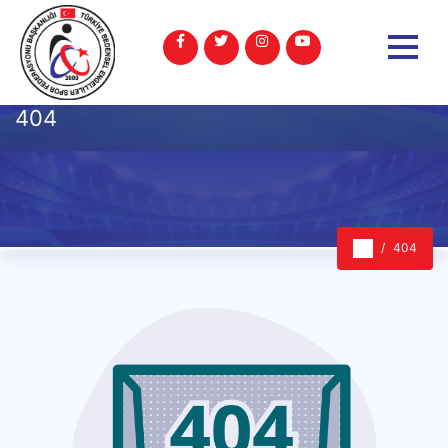
404
404