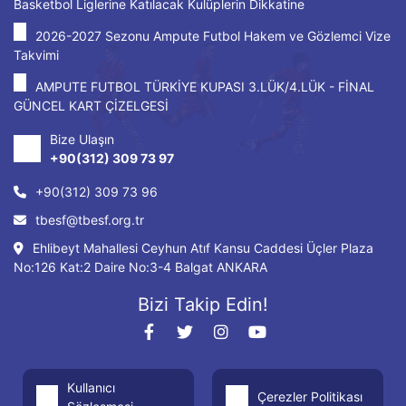
Basketbol Liglerine Katılacak Kulüplerin Dikkatine
2026-2027 Sezonu Ampute Futbol Hakem ve Gözlemci Vize
Takvimi
AMPUTE FUTBOL TÜRKİYE KUPASI 3.LÜK/4.LÜK - FİNAL
GÜNCEL KART ÇİZELGESİ
Bize Ulaşın
+90(312) 309 73 97
+90(312) 309 73 96
tbesf@tbesf.org.tr
Ehlibeyt Mahallesi Ceyhun Atıf Kansu Caddesi Üçler Plaza
No:126 Kat:2 Daire No:3-4 Balgat ANKARA
Bizi Takip Edin!
Kullanıcı
Çerezler Politikası