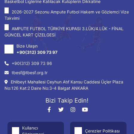
Basketbol Liglerine Katılacak Kulüplerin Dikkatine
2026-2027 Sezonu Ampute Futbol Hakem ve Gözlemci Vize
Takvimi
AMPUTE FUTBOL TÜRKİYE KUPASI 3.LÜK/4.LÜK - FİNAL
GÜNCEL KART ÇİZELGESİ
Bize Ulaşın
+90(312) 309 73 97
+90(312) 309 73 96
tbesf@tbesf.org.tr
Ehlibeyt Mahallesi Ceyhun Atıf Kansu Caddesi Üçler Plaza
No:126 Kat:2 Daire No:3-4 Balgat ANKARA
Bizi Takip Edin!
Kullanıcı
Çerezler Politikası