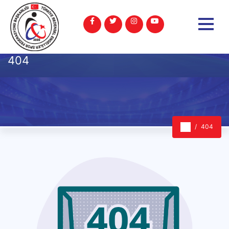
404
404