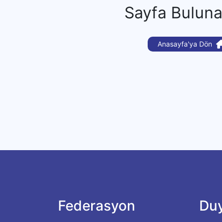
Sayfa Bulun
Anasayfa'ya Dön
Federasyon
Duy