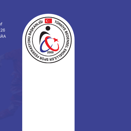
ıf
126
ARA