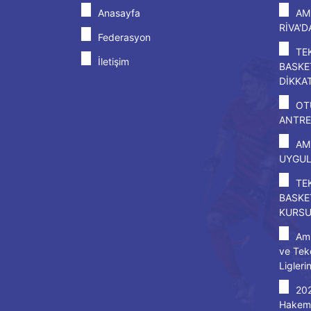
Anasayfa
AM
RİVA'
Federasyon
TE
İletişim
BASKE
DİKKA
OT
ANTRE
AM
UYGU
TE
BASKE
KURS
Amp
ve Tek
Ligleri
20
Hakem 