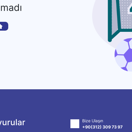
amadı
urular
Bize Ulaşın
+90(312) 309 73 97