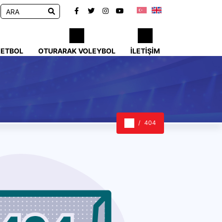
KETBOL
OTURARAK VOLEYBOL
İLETIŞIM
404