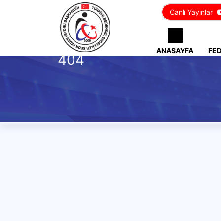
Canlı Yayınlar
ANASAYFA
FE
404