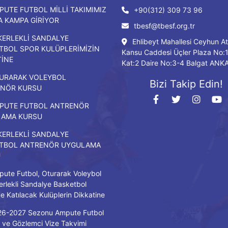
PUTE FUTBOL MİLLİ TAKIMIMIZ
+90(312) 309 73 96
DA KAMPA GİRİYOR
tbesf@tbesf.org.tr
KERLEKLİ SANDALYE
Ehlibeyt Mahallesi Ceyhun At
TBOL SPOR KULÜPLERİMİZİN
Kansu Caddesi Üçler Plaza No:
TİNE
Kat:2 Daire No:3-4 Balgat ANK
URARAK VOLEYBOL
Bizi Takip Edin!
NÖR KURSU
PUTE FUTBOL ANTRENÖR
LAMA KURSU
KERLEKLİ SANDALYE
TBOL ANTRENÖR UYGULAMA
U
ute Futbol, Oturarak Voleybol
erlekli Sandalye Basketbol
ne Katılacak Kulüplerin Dikkatine
26-2027 Sezonu Ampute Futbol
ve Gözlemci Vize Takvimi