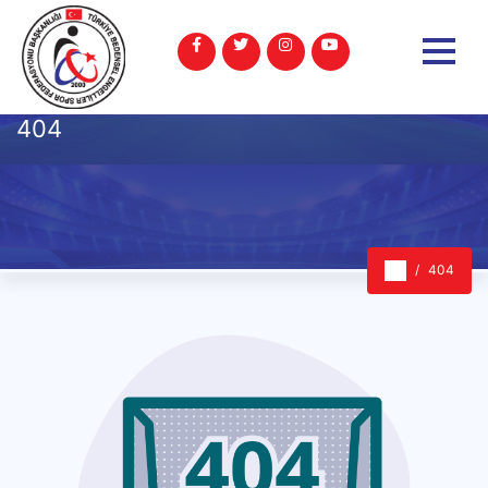
404
404