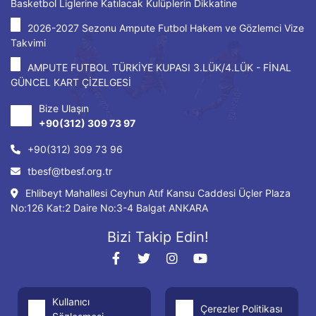
Basketbol Liglerine Katılacak Kulüplerin Dikkatine
2026-2027 Sezonu Ampute Futbol Hakem ve Gözlemci Vize
Takvimi
AMPUTE FUTBOL TÜRKİYE KUPASI 3.LÜK/4.LÜK - FİNAL
GÜNCEL KART ÇİZELGESİ
Bize Ulaşın
+90(312) 309 73 97
+90(312) 309 73 96
tbesf@tbesf.org.tr
Ehlibeyt Mahallesi Ceyhun Atıf Kansu Caddesi Üçler Plaza
No:126 Kat:2 Daire No:3-4 Balgat ANKARA
Bizi Takip Edin!
Kullanıcı
Çerezler Politikası