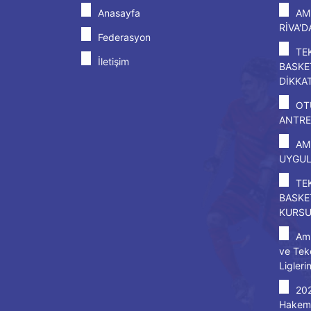
Anasayfa
AM
RİVA'
Federasyon
TE
İletişim
BASKE
DİKKA
OT
ANTRE
AM
UYGU
TE
BASKE
KURS
Amp
ve Tek
Ligleri
20
Hakem 