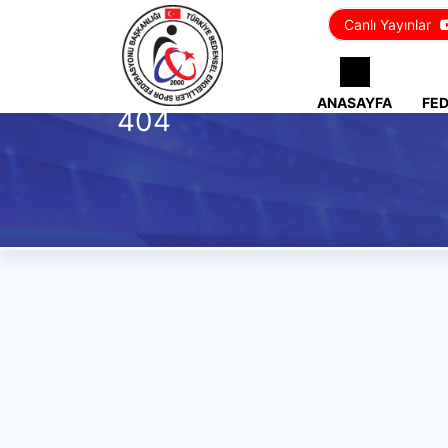
Canlı Yayınlar
ANASAYFA
FE
404