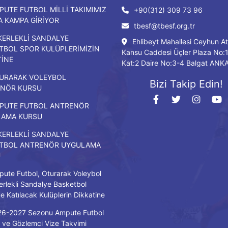
PUTE FUTBOL MİLLİ TAKIMIMIZ
+90(312) 309 73 96
DA KAMPA GİRİYOR
tbesf@tbesf.org.tr
KERLEKLİ SANDALYE
Ehlibeyt Mahallesi Ceyhun At
TBOL SPOR KULÜPLERİMİZİN
Kansu Caddesi Üçler Plaza No:
TİNE
Kat:2 Daire No:3-4 Balgat ANK
URARAK VOLEYBOL
Bizi Takip Edin!
NÖR KURSU
PUTE FUTBOL ANTRENÖR
LAMA KURSU
KERLEKLİ SANDALYE
TBOL ANTRENÖR UYGULAMA
U
ute Futbol, Oturarak Voleybol
erlekli Sandalye Basketbol
ne Katılacak Kulüplerin Dikkatine
26-2027 Sezonu Ampute Futbol
ve Gözlemci Vize Takvimi