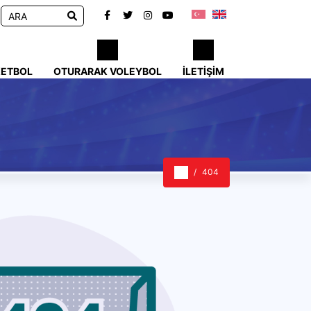
KETBOL
OTURARAK VOLEYBOL
İLETIŞIM
404