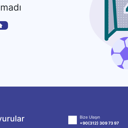
amadı
urular
Bize Ulaşın
+90(312) 309 73 97