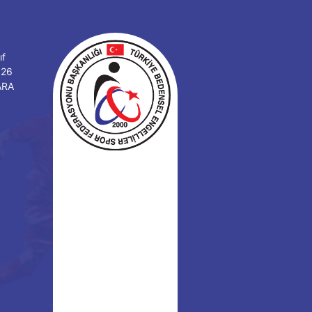
ıf
126
ARA