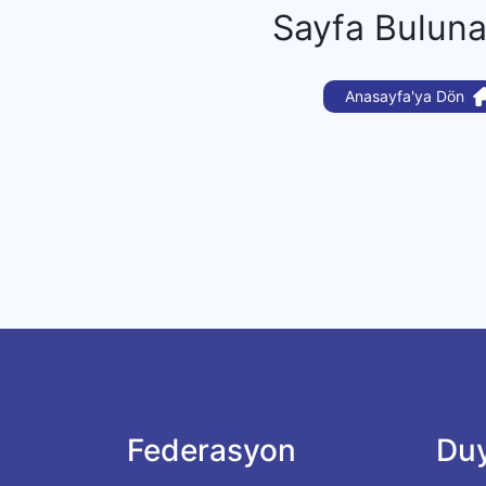
Sayfa Bulun
Anasayfa'ya Dön
Federasyon
Duy