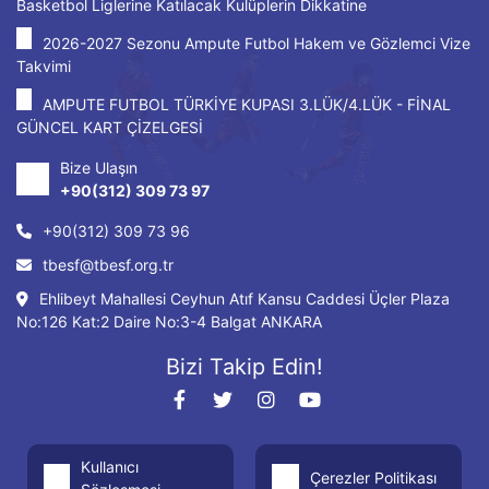
Basketbol Liglerine Katılacak Kulüplerin Dikkatine
2026-2027 Sezonu Ampute Futbol Hakem ve Gözlemci Vize
Takvimi
AMPUTE FUTBOL TÜRKİYE KUPASI 3.LÜK/4.LÜK - FİNAL
GÜNCEL KART ÇİZELGESİ
Bize Ulaşın
+90(312) 309 73 97
+90(312) 309 73 96
tbesf@tbesf.org.tr
Ehlibeyt Mahallesi Ceyhun Atıf Kansu Caddesi Üçler Plaza
No:126 Kat:2 Daire No:3-4 Balgat ANKARA
Bizi Takip Edin!
Kullanıcı
Çerezler Politikası