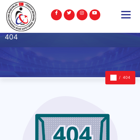
404
404