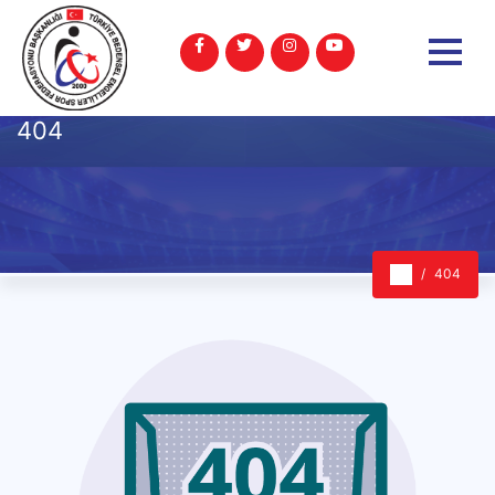
404
404