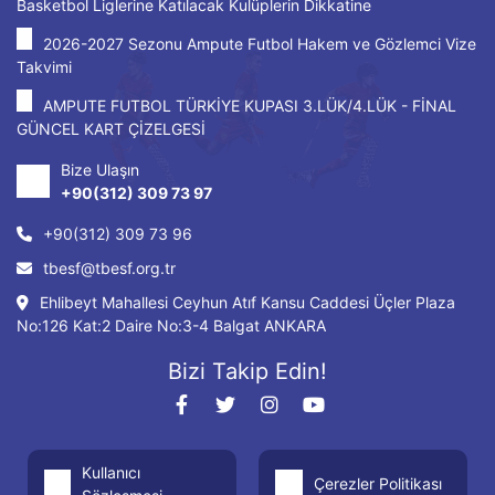
Basketbol Liglerine Katılacak Kulüplerin Dikkatine
2026-2027 Sezonu Ampute Futbol Hakem ve Gözlemci Vize
Takvimi
AMPUTE FUTBOL TÜRKİYE KUPASI 3.LÜK/4.LÜK - FİNAL
GÜNCEL KART ÇİZELGESİ
Bize Ulaşın
+90(312) 309 73 97
+90(312) 309 73 96
tbesf@tbesf.org.tr
Ehlibeyt Mahallesi Ceyhun Atıf Kansu Caddesi Üçler Plaza
No:126 Kat:2 Daire No:3-4 Balgat ANKARA
Bizi Takip Edin!
Kullanıcı
Çerezler Politikası