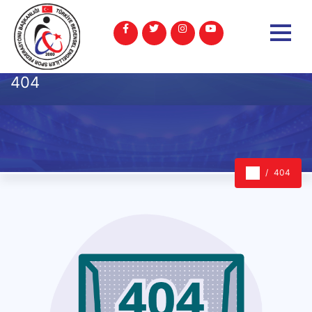
404
404