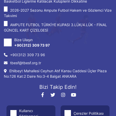
Basketbol Liglerine Katılacak Kulüplerin Dikkatine
2026-2027 Sezonu Ampute Futbol Hakem ve Gözlemci Vize
Takvimi
AMPUTE FUTBOL TÜRKİYE KUPASI 3.LÜK/4.LÜK - FİNAL
GÜNCEL KART ÇİZELGESİ
Bize Ulaşın
+90(312) 309 73 97
+90(312) 309 73 96
tbesf@tbesf.org.tr
Ehlibeyt Mahallesi Ceyhun Atıf Kansu Caddesi Üçler Plaza
No:126 Kat:2 Daire No:3-4 Balgat ANKARA
Bizi Takip Edin!
Kullanıcı
Çerezler Politikası